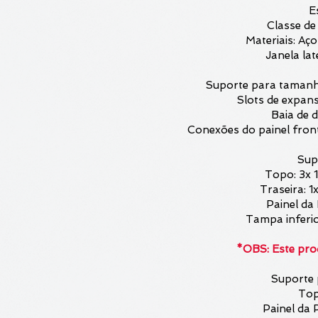
E
Classe d
Materiais: Aç
Janela la
Suporte para tamanh
Slots de expans
Baia de d
Conexões do painel front
Sup
Topo: 3x
Traseira: 
Painel da
Tampa inferi
*OBS: Este pro
Suporte 
Top
Painel da