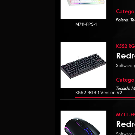
Catego
Polaris, T
K552 RG
Redr
Software 
Catego
Teclado M
M711-FP
Redr
Software 