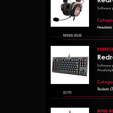
Software 
Catego
Headsets
K588RG
Redr
Software 
Atualizaç
Catego
Teclado Ó
M988-R