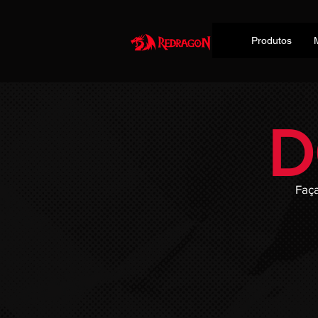
Produtos
D
Faç