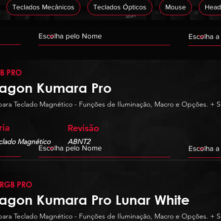
Teclados Mecânicos
Teclados Ópticos
Mouse
Head
(APÓS ESCOLHER A CATEGORIA, AGUARDE O CARREGAMENTO DE TODOS OS ITENS)
B PRO
agon Kumara Pro
para Teclado Magnético - Funções de Iluminação, Macro e Opções. + S
ria
Revisão
eclado Magnético
ABNT2
 RGB PRO
agon Kumara Pro Lunar White
para Teclado Magnético - Funções de Iluminação, Macro e Opções. + S