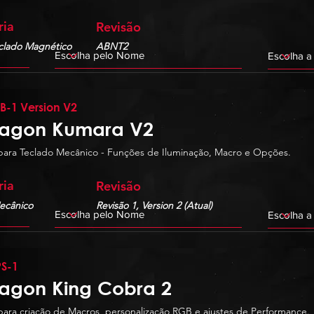
ria
Revisão
eclado Magnético
ABNT2
B-1 Version V2
agon Kumara V2
para Teclado Mecânico - Funções de Iluminação, Macro e Opções.
ria
Revisão
ecânico
Revisão 1, Version 2 (Atual)
S-1
agon King Cobra 2
para criação de Macros, personalização RGB e ajustes de Performance.