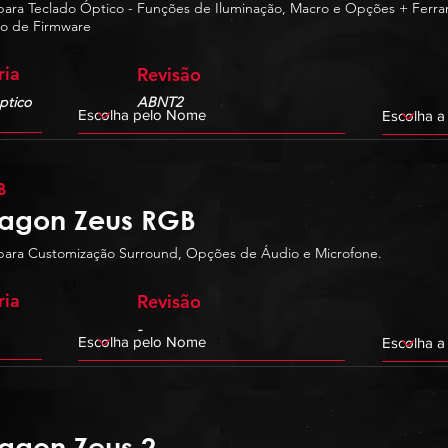
para Teclado Óptico - Funções de Iluminação, Macro e Opções + Ferr
ão de Firmware
ria
Revisão
ptico
ABNT2
B
agon Zeus RGB
para Customização Surround, Opções de Áudio e Microfone.
ria
Revisão
-
agon Zeus 2