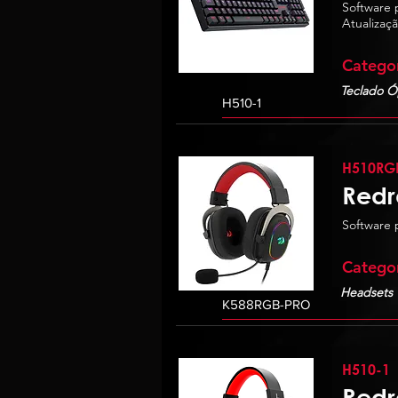
Software 
Atualizaç
Catego
Teclado Ó
H510RG
Redr
Software 
Catego
Headsets
H510-1
Redr