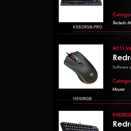
Catego
Teclado M
M711 Ve
Redr
Software 
Catego
Mouse
K582RG
Redr