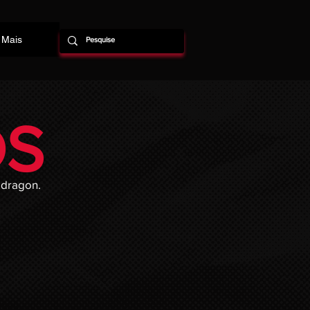
Mais
S
edragon.