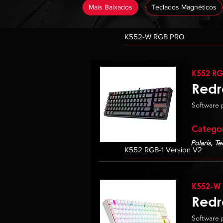
Mais Baixados
Teclados Magnéticos
K552 RG
Redr
Software 
Catego
Polaris, T
K552-W
Redr
Software 