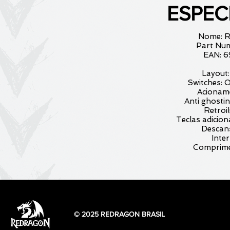
ESPEC
Nome: R
Part Nu
EAN: 
Layout
Switches:
Acionam
Anti ghostin
Retroi
Teclas adicio
Descans
Inte
Comprime
© 2025 REDRAGON BRASIL