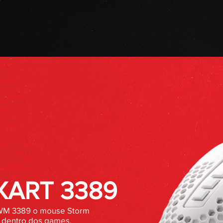
XART 3389
WM 3389 o mouse Storm
a dentro dos games.