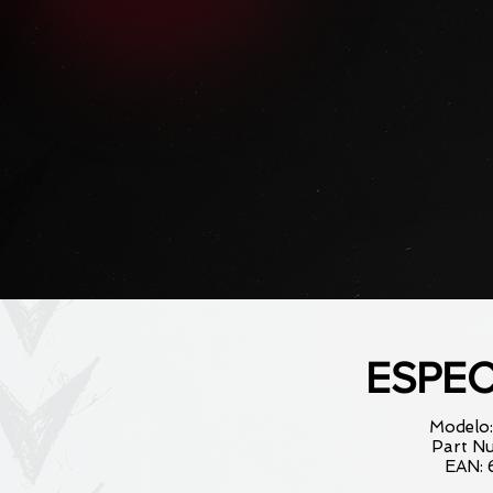
ESPEC
Modelo
Part N
EAN: