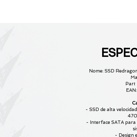
ESPEC
Nome: SSD Redragon
Ma
Part
EAN:
Ca
- SSD de alta velocida
470
- Interface SATA para
s
- Design e