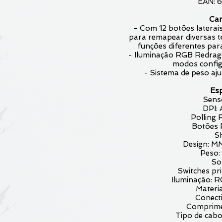
EAN: 
Car
- Com 12 botões laterai
para remapear diversas t
funções diferentes par
- Iluminação RGB Redrag
modos config
- Sistema de peso aju
Esp
Sens
DPI:
Polling 
Botões 
S
Design: M
Peso:
So
Switches pr
Iluminação:
Materia
Conecti
Comprime
Tipo de cab