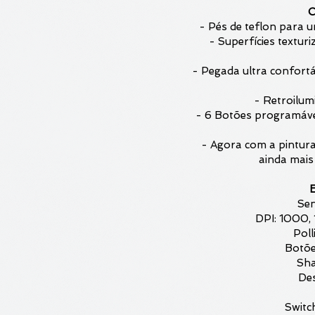
C
- Pés de teflon para u
- Superfícies textu
- Pegada ultra confort
- Retroilum
- 6 Botões programávei
- Agora com a pintura
ainda mais 
E
Sen
DPI: 1000,
Poll
Botõe
Sha
Des
Switc