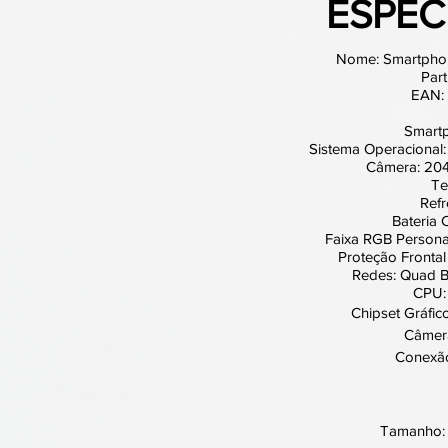
ESPEC
Nome: Smartpho
Par
EAN:
Smart
Sistema Operacional:
Câmera: 204
Te
Refr
Bateria
Faixa RGB Personal
Proteção Frontal
Redes: Quad B
CPU:
Chipset Gráfic
Câmera
Conexão
Tamanho: 