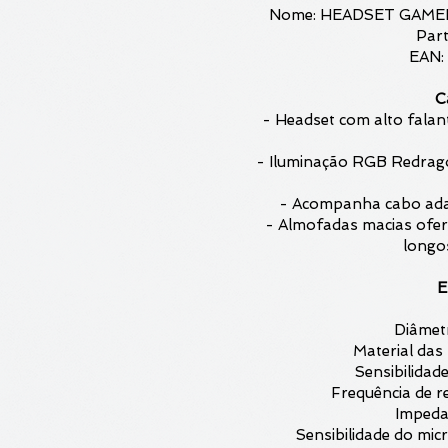
Nome: HEADSET GAM
Par
EAN:
C
- Headset com alto fala
- Iluminação RGB Redrag
- Acompanha cabo adap
- Almofadas macias ofe
longo
E
Diâmet
Material das
Sensibilidade
Frequência de 
Impeda
Sensibilidade do mi