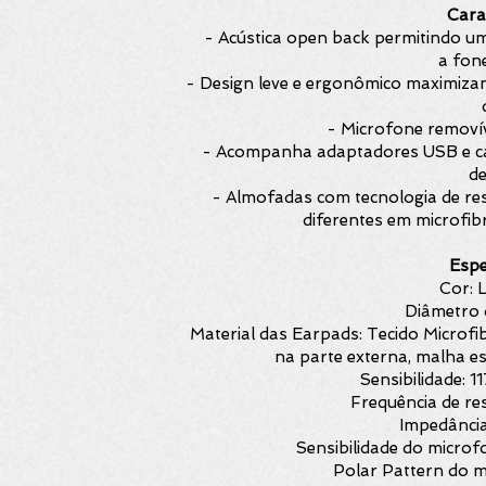
Carac
- Acústica open back permitindo um
a fon
- Design leve e ergonômico maximiz
- Microfone removív
- Acompanha adaptadores USB e ca
de
- Almofadas com tecnologia de re
diferentes em microfib
Espe
Cor: 
Diâmetro 
Material das Earpads: Tecido Microfi
na parte externa, malha e
Sensibilidade: 1
Frequência de r
Impedânci
Sensibilidade do micro
Polar Pattern do m