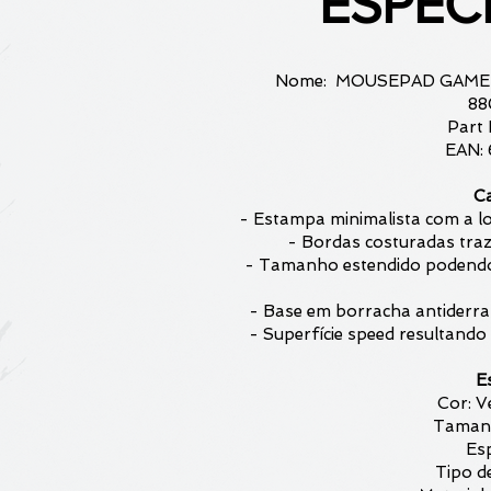
ESPEC
Nome: MOUSEPAD GAME
8
Part
EAN:
Ca
- Estampa minimalista com a l
- Bordas costuradas traze
- Tamanho estendido podendo 
- Base em borracha antiderra
- Superfície speed resultando 
E
Cor: V
Taman
Es
Tipo de