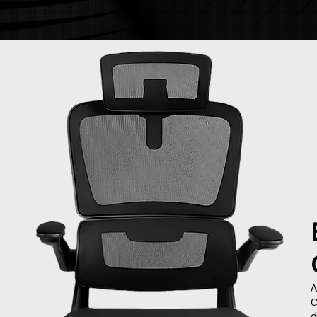
A
C
d