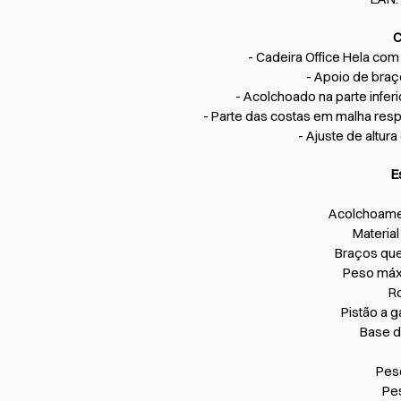
C
- Cadeira Office Hela co
- Apoio de bra
- Acolchoado na parte infer
- Parte das costas em malha res
- Ajuste de altura 
E
Acolchoame
Material
Braços qu
Peso máx
R
Pistão a 
Base d
Peso
Pes