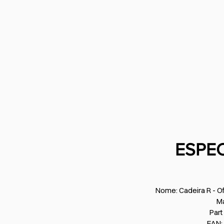
ESPE
Nome: Cadeira R - O
M
Par
EAN: