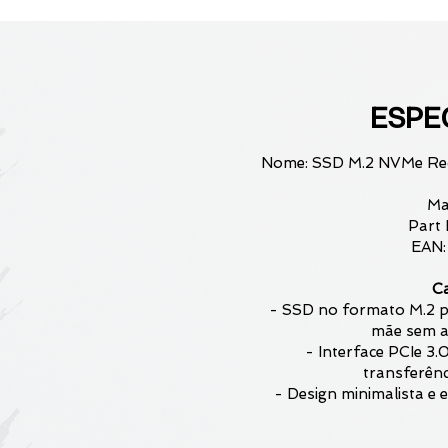
ESPE
Nome: SSD M.2 NVMe Re
Ma
Part
EAN:
Ca
- SSD no formato M.2 pa
mãe sem a
- Interface PCIe 3.0
transferênc
- Design minimalista e 