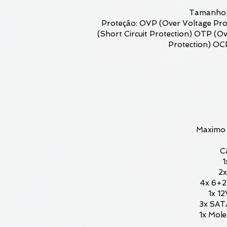
Tamanho 
Proteção: OVP (Over Voltage Pro
(Short Circuit Protection) OTP (
Protection) OC
Maximo
C
1
2x
4x 6+2
1x 
3x SAT
1x Mole