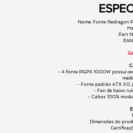
ESPEC
Nome: Fonte Redragon 
Ma
Part 
EAN
Ga
C
- A fonte RGPS 1000W possui certi
médi
- Fonte padrão ATX 3.0
- Fan de baixo ruí
- Cabos 100% modular
E
Dimensões do prod
Certifica