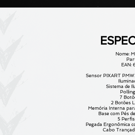
ESPEC
Nome: M
Par
EAN: 
Sensor PIXART PMW
Ilumina
Sistema de 
Pollin
7 Botõ
2 Botões L
Memória Interna par
Base com Pés de
5 Perfi
Pegada Ergonômica co
Cabo Trançado