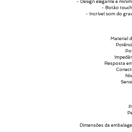
- Design elegante e minim
- Botão touch
- Incrível som do gra
Material 
Potênc
Po
Impedân
Resposta em
Conect
Nív
Sens
P
Pe
Dimensões da embalage