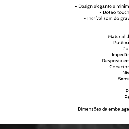
- Design elegante e minim
- Botão touch
- Incrível som do gra
Material 
Potênc
Po
Impedân
Resposta em
Conector
Nív
Sens
P
Pe
Dimensões da embalage