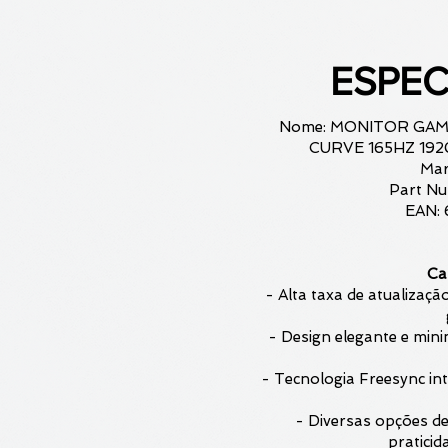
ESPEC
Nome: MONITOR GA
CURVE 165HZ 19
Mar
Part N
EAN:
Car
- Alta taxa de atualizaçã
- Design elegante e mini
- Tecnologia Freesync in
- Diversas opções d
praticid