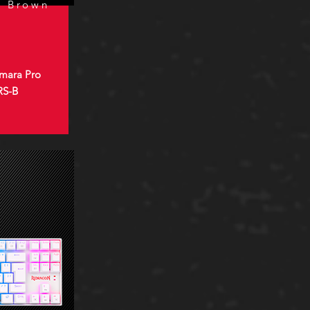
h Brown
umara Pro
RS-B