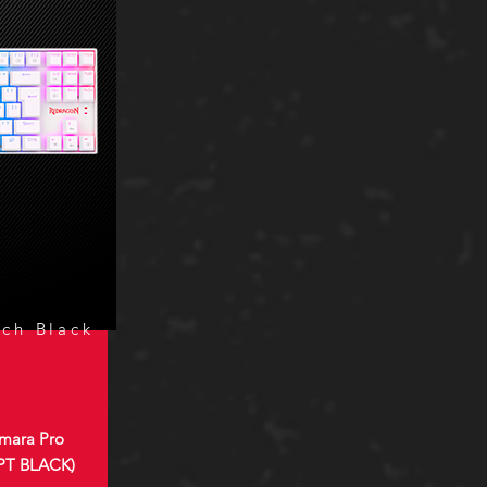
ch Black
umara Pro
PT BLACK)