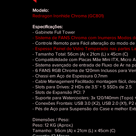
Modelo:
Redragon Ironhide Chroma (GC801)
Especificações:
- Gabinete Full Tower
- Sistema de FANS Chroma com Inumeros Modos de 
- Controle Remoto para Fácil alteração do modo de
- Espesso Painel de Vidro Temperado nas partes Late
- Tamanho Total: 56cm (A) x 21cm (L) x 45cm (C)
- Compatibilidade com Placas Mãe Mini ITX, Micro
- Sistema avançado de entrada de Fluxo de Ar na pa
- 6 FANS RGB Chroma de 120mm Inclusos para Ventila
- Chassi em Aço de Espessura 0.7mm
- Cable Management Facilitado: montagem fácil, de
- Slots para Drives: 2 HDs de 3.5’ + 5 SSDs de 2.5
- Slots de Expansão PCI: 7
- Suporte para Watercoolers: 3x 120/140mm (Topo) 
- Conexões Frontais: USB 3.0 (X2), USB 2.0 (X1), P2 
- Pés de Aço para Suspensão do Case e melhor Extra
Dimensões / Peso:
Peso: 12 KG (Aprox.)
Tamanho: 56cm (A) x 21cm (L) x 45cm (C)
Garantia: 12 Meses