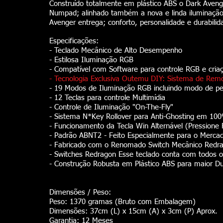
Construído totalmente em plástico ABS o Dark Aveng
Numpad; alinhado também a nova e linda iluminação
Avenger entrega; conforto, personalidade e durabili
Especificações:
​- Teclado Mecânico de Alto Desempenho
- Estilosa Iluminação RGB
- Compatível com Software para controle RGB e cria
- Tecnologia Exclusiva Outemu DIY: Sistema de Rem
- 19 Modos de Iluminação RGB incluindo modo de per
- 12 Teclas para controle Multimídia
- Controle de Iluminação "On-The-Fly"
​​- Sistema N*Key Rollover para Anti-Ghosting em 10
- Funcionamento da Tecla Win Alternável (Pressione 
- Padrão ABNT2 - Feito Especialmente para o Mercado
- Fabricado com o Renomado Switch Mecânico Red
- Switches Redragon Esse teclado conta com todos o
​- Construção Robusta em Plástico ABS para maior Du
Dimensões / Peso:
Peso: 1370 gramas (Bruto com Embalagem)
Dimensões: 37cm (L) x 15cm (A) x 3cm (P) Aprox.
Garantia: 12 Meses