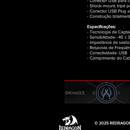
- Conector USB para 
- Shock-mount, tripé p
- Conector USB Plug a
- Construção totalmen
Especificações:
- Tecnologia de Capt
- Sensibilidade: -45 ± 
- Impedância de saída
- Resposta de Freqüê
- Conectividade: USB
- Comprimento do Cab
© 2025 REDRAGON