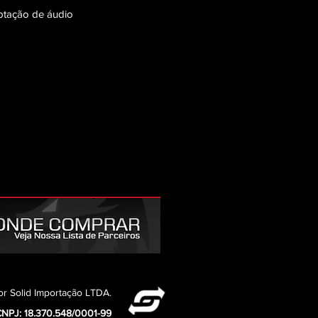
aptação de áudio
or Solid Importação LTDA.
NPJ: 18.370.548/0001-99