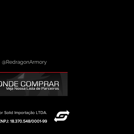
@RedragonArmory
or Solid Importação LTDA.
NPJ: 18.370.548/0001-99