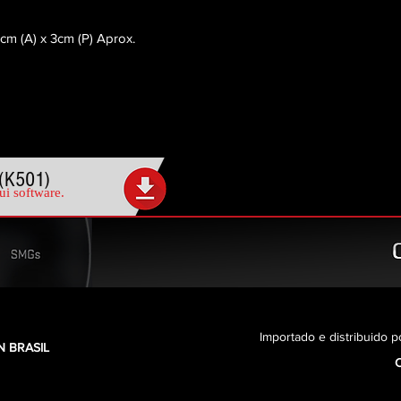
cm (A) x 3cm (P) Aprox.
(K501)
ui software.
Importado e distribuido p
 BRASIL
C