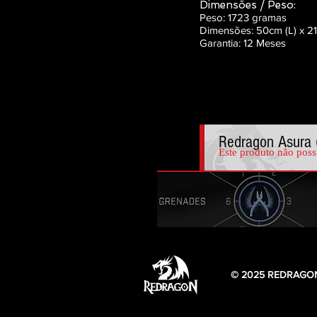
Dimensões / Peso:
Peso: 1723 gramas
Dimensões: 50cm (L) x 21
Garantia:
12 M
eses
Redragon Asura 
Este produto não poss
© 2025 REDRAGON